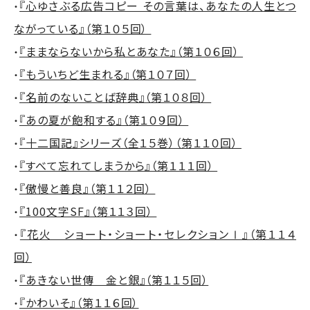
『心ゆさぶる広告コピー その言葉は、あなたの人生とつ
・
ながっている』（第１０５回）
『ままならないから私とあなた』（第１０６回）
・
『もういちど生まれる』（第１０７回）
・
『名前のないことば辞典』（第１０８回）
・
『あの夏が飽和する』（第１０９回）
・
『十二国記』シリーズ（全１５巻）（第１１０回）
・
『すべて忘れてしまうから』（第１１１回）
・
『傲慢と善良』（第１１２回）
・
『100文字SF』（第１１３回）
・
『花火 ショート・ショート・セレクションⅠ』（第１１４
・
回）
『あきない世傳 金と銀』（第１１５回）
・
『かわいそ』（第１１６回）
・