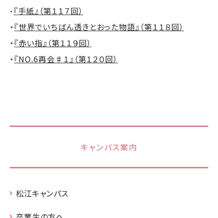
『手紙』（第１１７回）
・
・
『世界でいちばん透きとおった物語』（第１１８回）
・
『赤い指』（第１１９回）
・
『NO.6再会♯１』（第１２０回）
キャンパス案内
松江キャンパス
卒業生の方へ