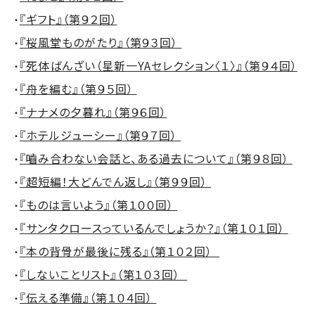
『ギフト』（第９２回）
・
『桜風堂ものがたり』（第９３回）
・
『死体ばんざい（星新一YAセレクション〈１〉』（第９４回）
・
『舟を編む』（第９５回）
・
『ナナメの夕暮れ』（第９６回）
・
『ホテルジューシー』（第９７回）
・
『嚙み合わない会話と、ある過去について』（第９８回）
・
『超短編！大どんでん返し』（第９９回）
・
『ものは言いよう』（第１００回）
・
『サンタクロースっているんでしょうか？』（第１０１回）
・
『本の背骨が最後に残る』（第１０２回）
・
『しないことリスト』（第１０３回）
・
『伝える準備』（第１０４回）
・