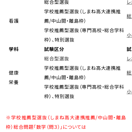
総合型選抜
レ
学校推薦型選抜（しまね高大連携推
総
看護
薦/中山間・離島枠）
学校推薦型選抜（専門高校・総合学科
小
枠）、特別選抜
学科
試験区分
試
総合型選抜
レ
学校推薦型選抜（しまね高大連携推
健康
総
薦/中山間・離島枠）
栄養
学校推薦型選抜（専門高校・総合学科
小
枠）、特別選抜
※学校推薦型選抜（しまね高大連携推薦/中山間・離島
枠）総合問題「数学（問３）」については