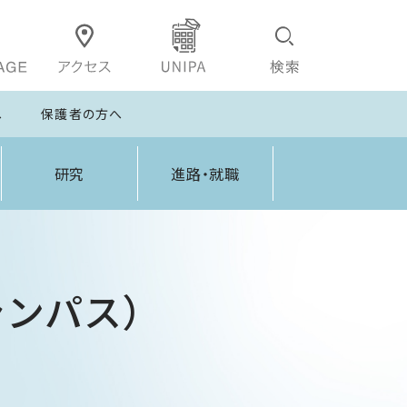
へ
保護者の方へ
研究
進路・就職
ンパス）