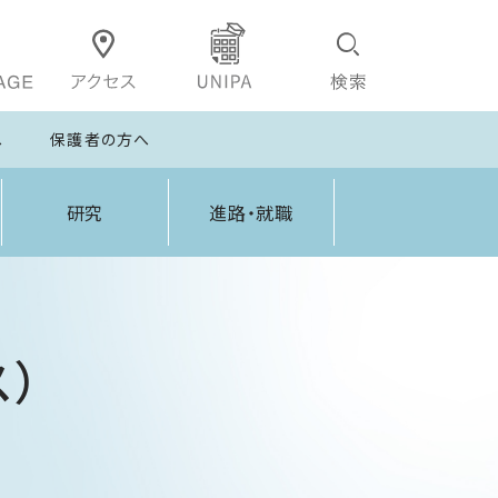
へ
保護者の方へ
研究
進路・就職
）