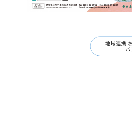
地域連携 
パ