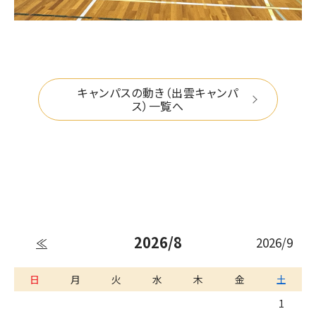
キャンパスの動き（出雲キャンパ
ス）一覧へ
2026/8
2026/9
≪
日
月
火
水
木
金
土
1