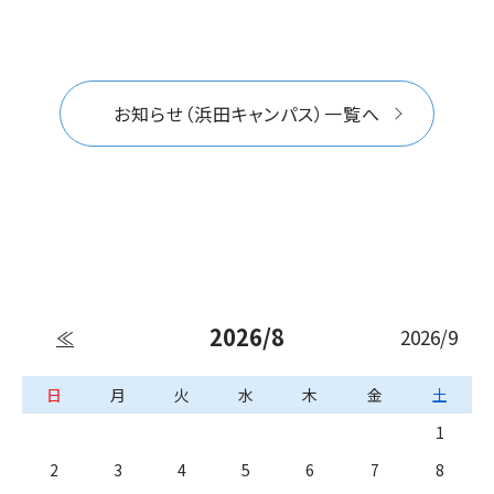
お知らせ（浜田キャンパス）一覧へ
2026/8
2026/9
≪
日
月
火
水
木
金
土
1
2
3
4
5
6
7
8